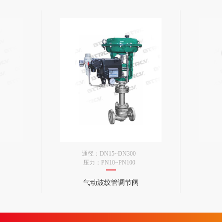
通径：DN15~DN300
压力：PN10~PN100
标准：GB、JB、HG、ANSI、JIS
标准：
气动波纹管调节阀